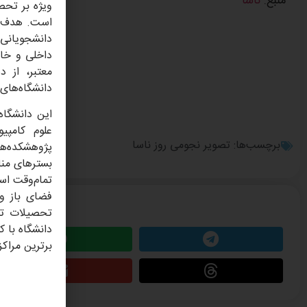
منبع:
ناسا
ویژه بر تحص
دانشجویانی 
داخلی و خار
معتبر، از د
دانشگاه‌های 
این دانشگاه
علوم کامپی
برچسب‌ها:
تصویر نجومی روز ناسا
پژوهشکده‌ها
تمام‌وقت اس
این مطلب را 
تحصیلات تک
دانشگاه با ک
برترین مراک