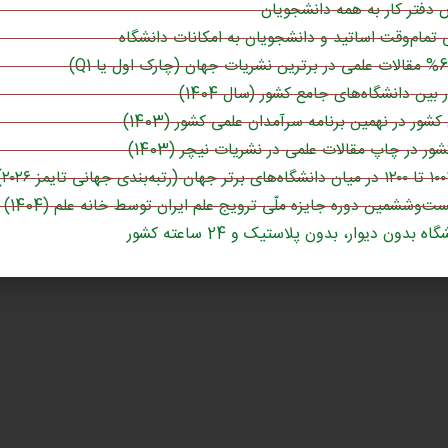
دفتر کار به همه دانشجویان
تمام‌وقت اساتید و دانشجویان به امکانات دانشگاه
کشور در نهمین برنامه سرآمدان علمی کشور (1403)
وارد شدن
ست‌وششمین دوره جایزه ملّی ترویج علم ایران توسط خانه علم (1404)
اه بدون دیوار، بدون پلاستیک و 24 ساعته کشور
{}
[+]