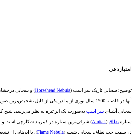
امتیازدهی
توضیح: سحابی تاریک سر اسب (
Horsehead Nebula
) و سحابی درخشا
آنها در فاصله 1500 سال نوری از ما در یکی از قابل تشخیص‌ترین صورت‌های فلکی
سحابی آشنای
سر اسب
به‌صورت یک ابر تیره به نظر می‌رسد، شبح ک
ستاره
نطاق
(
Alnitak
) شرقی‌ترین ستاره در کمربند شکارچی است و 
در سمت چپ نطاق، سحابی شعله (
Flame Nebula
)، با ابرهایی از ت