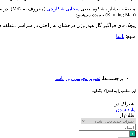
منطقه انتشار باشکوه، یعنی
سحابی شکارچی
(معروف به M42)، در سمت راست بالا قرار دارد. بلافاصله در سمت چپ آن یک سحابی انعکاسی (
(Running Man) نامیده می‌شود.
پیچک‌های فراگیر گاز هیدروژن درخشان به راحتی در سراسر منطقه قا
منبع:
ناسا
برچسب‌ها:
تصویر نجومی روز ناسا
این مطلب را به اشتراک بگذارید
اشتراک در
وارد شدن
اطلاع از