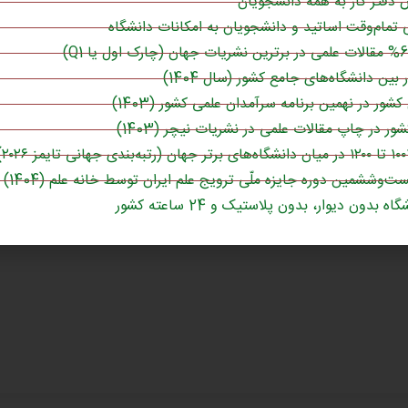
دفتر کار به همه دانشجویان
تمام‌وقت اساتید و دانشجویان به امکانات دانشگاه
وارد شدن
کشور در نهمین برنامه سرآمدان علمی کشور (1403)
ست‌وششمین دوره جایزه ملّی ترویج علم ایران توسط خانه علم (1404)
اه بدون دیوار، بدون پلاستیک و 24 ساعته کشور