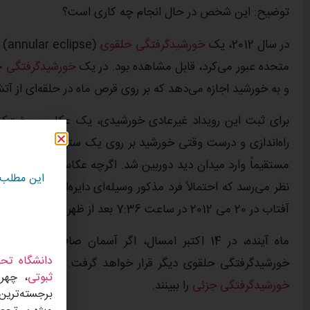
توضیح: این شخص در حال انجام چه کاری است؟
در سال 2012، یک
خورشیدگرفتگی حلقوی
(e
متحده عبور می‌کرد، قابل مشاهده بود. در یک
خورشیدگرفتگی
ح
و به خورشید اجازه می‌دهد که بر روی قرص ماه در حلقه‌ای از آتش
برای ثبت این رویداد غیرعادی خورشیدی، یک عکاس سخت‌کوش از
راه‌اندازی و درست وقتی خورشید بر روی یک ستیغ کوهستانی 
مستقیماً وارد میدان دید دوربین شد. اگرچه عکاس از حضور غیرم
این مطلب
نظر می‌رسد که احتمالاً فرد مذکور وسیله‌ای دایره‌ای در دست د
آفتاب در 20 می 2012 در ساعت 7:36 بعد از ظهر به وقت محلی از پارکی در نزدیکی آلبوکرکی گرفته شده است.
ماه آینده، در 14 اکتبر امسال، اگر آسمان صاف 
دانشگاه تحص
خورشیدگرفتگی حلقوی دیگر قرار خواهد گرفت. به طور همزمان، ن
ثبوتی
، چهره
خورشیدگرفتگی جزئی
را ببینند.
برجسته‌ترین