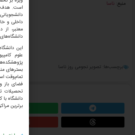
ویژه بر تحص
منبع:
ناسا
دانشجویانی 
داخلی و خار
معتبر، از د
دانشگاه‌های 
این دانشگاه
علوم کامپی
پژوهشکده‌ها
برچسب‌ها:
تصویر نجومی روز ناسا
تمام‌وقت اس
تحصیلات تک
این مطلب را 
دانشگاه با ک
برترین مراک