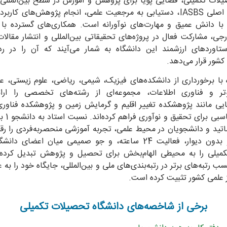
یلات تکمیلی، فضایی پویا برای پژوهش و آموزش در سطح بین‌المللی 
است. هدف اصلی IASBS، دستیابی به مرجعیت علمی، انجام پژوهش‌های کار
با دانش عمیق و مهارت‌های نوآورانه است. همکاری‌های گسترده با 
n Annular Solar Eclipse over New Mexico
جی، مشارکت فعال در پروژه‌های تحقیقاتی بین‌المللی و انتشار مقالا
ستاوردهای ارزشمند این دانشگاه به شمار می‌آیند که آن را در ر
023 September 10
کشور قرار می‌دهد.
redit & Copyright: Colleen Pinski
 با برخورداری از دانشکده‌های فیزیک، شیمی، ریاضی، علوم زیستی، عل
وتر و فناوری اطلاعات، مجموعه‌ای از رشته‌های تخصصی را ارائ
یی مانند پژوهشکده تغییر اقلیم و گرمایش زمین و پژوهشکده فناوری
اتید و دانشجویان در محیط علمی، تجربه آموزشی منحصربه‌فردی را رق
فضای باز و بدون دیوار، فعالیت 24 ساعته، و جو صمیمی میان اعضای 
میلی را به محیطی الهام‌بخش برای تحصیل و پژوهش تبدیل کرده
به اشتراک بگذارید
سب رتبه‌های برتر در رتبه‌بندی‌های ملی و بین‌المللی، جایگاه خود را به ع
ز علمی کشور تثبیت کرده است.
برخی از شاخصه‌های دانشگاه تحصیلات تکمیلی