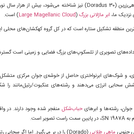
) که به نام 30 ماهی‌زرین (30 Doradus) نیز شناخته می‌شود، بیش از هزار سال ن
ی نزدیک ما،
ابر ماژلانی بزرگ
(
Large Magellanic Cloud
) است.
گترین و خشن‌ترین منطقه تشکیل ستاره است که در کل گروه کهکشان‌های محلی ا
از داده‌های تصویری از تلسکوپ‌های بزرگ فضایی و زمینی است گست
تاره‌ای، و شوک‌های ابرنواختری حاصل از خوشه‌ی جوان مرکزی متشکل 
بندی شده‌اند، به درخشش سحابی انرژی می‌دهند و رشته‌های عنکبوت/رتیل‌مانند را ش
 جوان، رشته‌ها و ابرهای
حباب‌شکل
منفجر شده وجود دارند. در واق
ر است.
ماهی طلایی
(Dorado) را در بر می‌گیرد. اما اگر سحابی رت