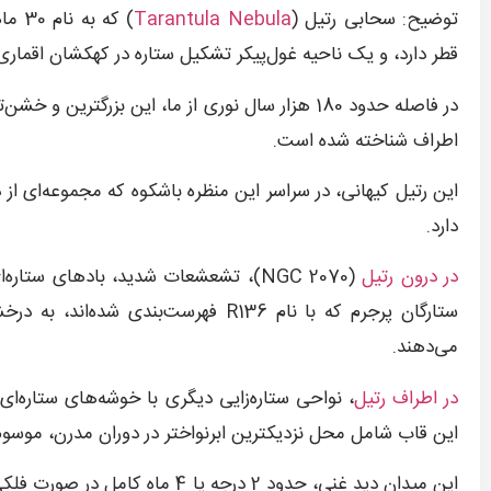
توضیح: سحابی رتیل (
Tarantula Nebula
قطر دارد، و یک ناحیه غول‌پیکر تشکیل ستاره در کهکشان اقمار
در فاصله حدود 180 هزار سال نوری از ما، این بزر
اطراف شناخته شده است.
این رتیل کیهانی، در سراسر این منظره باشکوه که مجموعه‌ای 
دارد.
در درون رتیل
(NGC 2070)، تشعشعات شدید، بادهای س
ستارگان پرجرم که با نام R136 فهرست‌
می‌دهند.
در اطراف رتیل
، نواحی ستاره‌زایی دیگری با خوشه‌های ستاره‌ای
این قاب شامل محل نزدیکترین ابرنواختر در دوران مدرن، موسوم به SN 1987A، در پایین سمت راست تصوی
این میدان دید غنی، حدود 2 درجه یا 4 ماه کامل در صورت فلکی جنوبی