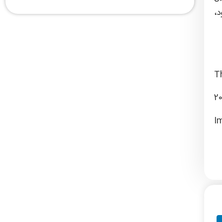
ری بود،
T
2
I