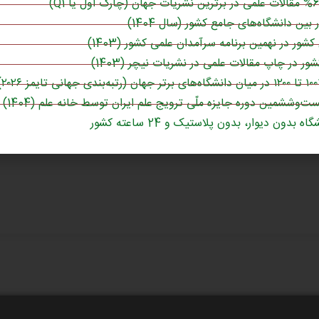
وارد شدن
کشور در نهمین برنامه سرآمدان علمی کشور (1403)
ست‌وششمین دوره جایزه ملّی ترویج علم ایران توسط خانه علم (1404)
اه بدون دیوار، بدون پلاستیک و 24 ساعته کشور