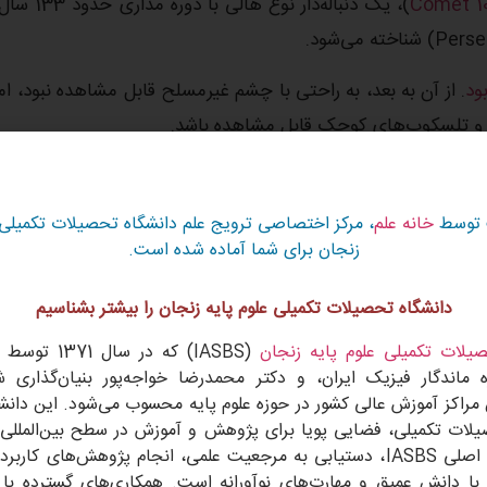
Comet 10
)، یک دنباله‌دار نوع هالی با دور
. از آن به بعد، به راحتی با چشم غیرمسلح قابل مشاهده نبود، اما
می و تلسکوپ‌های کوچک قابل مشاهده باشد.
م بلند یونی و دم گرد و غباری آن با استفاده از
فیلم در 24 نوامبر 1992
ار تناوبی بزرگ
به زمین بود.
 توسط
خانه علم
، مرکز اختصاصی ترویج علم دانشگاه تحصیلات تکمیلی ع
زنجان برای شما آماده شده است.
دانشگاه تحصیلات تکمیلی علوم پایه زنجان را بیشتر بشناسیم
ار سوئیفت-تاتل، همچنان به حرکت در می‌آیند تا شناخته‌شده‌ترین ب
یلات تکمیلی علوم پایه زنجان
(IASBS) که در سال 1371 توسط دکتر
 ماندگار فیزیک ایران، و دکتر محمدرضا خواجه‌پور بنیان‌گذاری 
 مراکز آموزش عالی کشور در حوزه علوم پایه محسوب می‌شود. این دانشگا
یلات تکمیلی، فضایی پویا برای پژوهش و آموزش در سطح بین‌المللی 
iodic Comet Swift-Tuttle
است. هدف اصلی IASBS، دستیابی به مرجعیت علمی، انجام پژوهش‌های کار
با دانش عمیق و مهارت‌های نوآورانه است. همکاری‌های گسترده با 