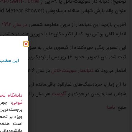
توضیح: دنباله دار سوئیفت-تاتل یا 109پی (
9P/Swift-Tuttle
عنوان والد بارش شهابی سالانه برساووشی (Perseid Meteor Shower) شناخته می‌شود.
آخرین بازدید این دنباله‌دار از درون منظومه شمسی
در سال 1992 بود
اندازه کافی روشن بود که از اکثر مکان‌ها با دوربین‌های دوچش
این تصویر رنگی خیره‌کننده از گیسوی مایل به سبز سویفت-تاتل، د
ثبت شد. این تصویر، حدود 16 روز پس از نزدیکترین مسیر
دنباله‌د
این مطلب
انتظار می‌رود که
دنباله‌دار سویفت-تاتل
در سال 2126 میلادی ظاهری چشمگیر در آسمان شبانه داشته باشد.
تا آن زمان، خرده‌سنگ‌های غبارآلود باقی‌مانده آن در امتداد مد
شهابی سیاره زمین در جولای و
آگوست
هر سال را ایجاد کنند.
دانشگاه تحص
ثبوتی
، چهره
منبع:
ناسا
برجسته‌ترین
ویژه بر تحص
دانشجویانی 