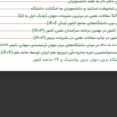
دفتر کار به همه دانشجویان
تمام‌وقت اساتید و دانشجویان به امکانات دانشگاه
کشور در نهمین برنامه سرآمدان علمی کشور (1403)
وارد شدن
ست‌وششمین دوره جایزه ملّی ترویج علم ایران توسط خانه علم (1404)
اه بدون دیوار، بدون پلاستیک و 24 ساعته کشور