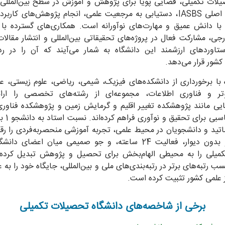
یلات تکمیلی، فضایی پویا برای پژوهش و آموزش در سطح بین‌المللی 
است. هدف اصلی IASBS، دستیابی به مرجعیت علمی، انجام پژوهش‌های کار
با دانش عمیق و مهارت‌های نوآورانه است. همکاری‌های گسترده با 
جی، مشارکت فعال در پروژه‌های تحقیقاتی بین‌المللی و انتشار مقالا
ستاوردهای ارزشمند این دانشگاه به شمار می‌آیند که آن را در ر
ilky Way above La Palma Observatory
کشور قرار می‌دهد.
023 July 18
 با برخورداری از دانشکده‌های فیزیک، شیمی، ریاضی، علوم زیستی، عل
وتر و فناوری اطلاعات، مجموعه‌ای از رشته‌های تخصصی را ارائ
mage Credit & Copyright: Marcin Rosadziński
یی مانند پژوهشکده تغییر اقلیم و گرمایش زمین و پژوهشکده فناوری
اتید و دانشجویان در محیط علمی، تجربه آموزشی منحصربه‌فردی را رق
فضای باز و بدون دیوار، فعالیت 24 ساعته، و جو صمیمی میان اعضای 
میلی را به محیطی الهام‌بخش برای تحصیل و پژوهش تبدیل کرده
سب رتبه‌های برتر در رتبه‌بندی‌های ملی و بین‌المللی، جایگاه خود را به ع
به اشتراک بگذارید
ز علمی کشور تثبیت کرده است.
برخی از شاخصه‌های دانشگاه تحصیلات تکمیلی