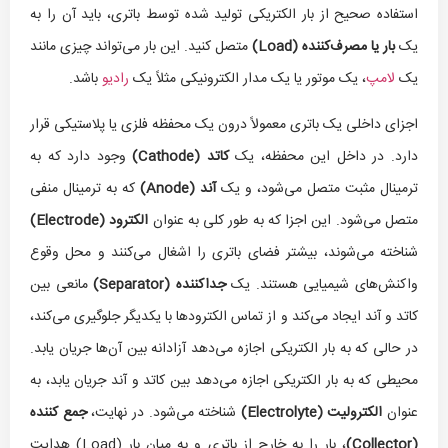
استفاده صحیح از بار الکتریکی تولید شده توسط باتری، باید آن را به
یک
بار یا مصرف‌کننده (
Load
)
متصل کنید. این بار می‌تواند چیزی مانند
یک
لامپ
، یک موتور یا یک مدار الکترونیکی مثلاً یک
رادیو
باشد.
اجزای داخلی یک باتری معمولاً درون یک محفظه فلزی یا پلاستیکی قرار
دارد. در داخل این محفظه، یک
کاتد (
Cathode
)
وجود دارد که به
ترمینال مثبت متصل می‌شود، و یک
آند (
Anode
)
که به ترمینال منفی
متصل می‌شود. این اجزا که به طور کلی به عنوان
الکترود (
Electrode
)
شناخته می‌شوند، بیشتر فضای باتری را اشغال می‌کنند و محل وقوع
واکنش‌های شیمیایی هستند. یک
جداکننده (
Separator
)
مانعی بین
کاتد و آند ایجاد می‌کند و از تماس الکترودها با یکدیگر جلوگیری می‌کند،
در حالی که به بار الکتریکی اجازه می‌دهد آزادانه بین آن‌ها جریان یابد.
محیطی که به بار الکتریکی اجازه می‌دهد بین کاتد و آند جریان یابد، به
عنوان
الکترولیت (
Electrolyte
)
شناخته می‌شود. در نهایت،
جمع کننده
(
Collector
)
، بار را به خارج از باتری و به میان بار (Load) هدایت