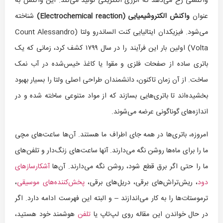
واکنشی رخ می‌دهد که انرژی الکتریکی تولید می‌کند. این واکنش به
عنوان
واکنش الکتروشیمیایی (
Electrochemical reaction
)
شناخته
می‌شود. فیزیکدان ایتالیایی کنت الساندرو ولتا (Count Alessandro
Volta) اولین بار این فرآیند را در سال ۱۷۹۹ کشف کرد، زمانی که یک
باتری ساده از صفحات فلزی و مقوا یا کاغذ خیس‌شده در آب نمک
ساخت. از آن زمان تاکنون، دانشمندان طراحی اصلی ولتا را بسیار بهبود
بخشیده‌اند تا باتری‌هایی بسازند که از مواد متنوعی ساخته شده و در
اندازه‌های گوناگونی عرضه می‌شوند.
امروزه، باتری‌ها در همه جای اطراف ما هستند. آن‌ها ساعت‌های مچی
ما را برای ماه‌ها روشن نگه می‌دارند. آنها ساعت‌های زنگ‌دار و تلفن‌های
ما را حتی اگر برق قطع شود، روشن نگه می‌دارند. آن‌ها
آشکارسازهای
دود
، ریش‌تراش‌های برقی، دریل‌های برقی،
پخش‌کننده‌های موسیقی
،
ترموستات‌ها را به کار می‌اندازند – و البته این فهرست ادامه دارد. اگر
در حال خواندن این مقاله روی لپ‌تاپ یا
تلفن
هوشمند خود هستید،