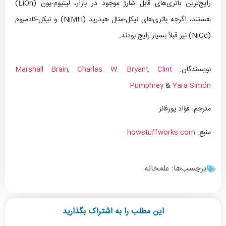
رایج‌ترین باتری‌های قابل شارژ موجود در بازار، لیتیوم-یون (LiOn)
هستند، اگرچه باتری‌های نیکل-متال هیدرید (NiMH) و نیکل-کادمیوم
(NiCd) نیز قبلاً بسیار رایج بودند.
نویسندگان:
Clint
,
Charles W. Bryant
,
Marshall Brain
Pumphrey
&
Yara Simón
مترجم: فؤاد پورفائز
منبع:
howstuffworks.com
برچسب‌ها:
علمخانه
این مطلب را به اشتراک بگذارید