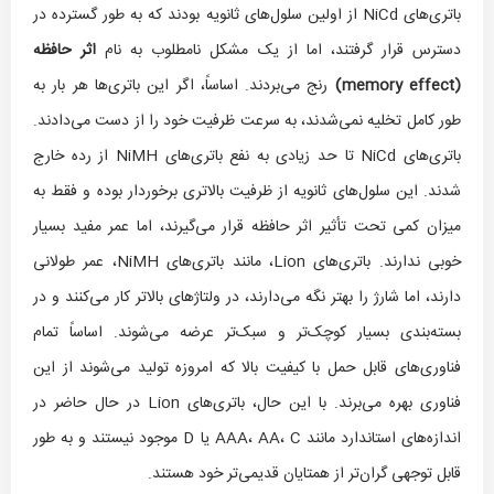
باتری‌های NiCd از اولین سلول‌های ثانویه بودند که به طور گسترده در
دسترس قرار گرفتند، اما از یک مشکل نامطلوب به نام
اثر حافظه
(
memory effect
)
رنج می‌بردند. اساساً، اگر این باتری‌ها هر بار به
طور کامل تخلیه نمی‌شدند، به سرعت ظرفیت خود را از دست می‌دادند.
باتری‌های NiCd تا حد زیادی به نفع باتری‌های NiMH از رده خارج
شدند. این سلول‌های ثانویه از ظرفیت بالاتری برخوردار بوده و فقط به
میزان کمی تحت تأثیر اثر حافظه قرار می‌گیرند، اما عمر مفید بسیار
خوبی ندارند. باتری‌های Lion، مانند باتری‌های NiMH، عمر طولانی
دارند، اما شارژ را بهتر نگه می‌دارند، در ولتاژهای بالاتر کار می‌کنند و در
بسته‌بندی بسیار کوچک‌تر و سبک‌تر عرضه می‌شوند. اساساً تمام
فناوری‌های قابل حمل با کیفیت بالا که امروزه تولید می‌شوند از این
فناوری بهره می‌برند. با این حال، باتری‌های Lion در حال حاضر در
اندازه‌های استاندارد مانند AAA، AA، C یا D موجود نیستند و به طور
قابل توجهی گران‌تر از همتایان قدیمی‌تر خود هستند.