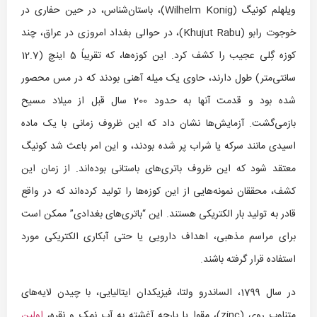
ویلهلم کونیگ (Wilhelm Konig)، باستان‌شناس، در حین حفاری در
خوجوت رابو (Khujut Rabu)، در حوالی بغداد امروزی در عراق، چند
کوزه گِلی عجیب را کشف کرد. این کوزه‌ها، که تقریباً 5 اینچ (12.7
سانتی‌متر) طول دارند، حاوی یک میله آهنی بودند که در مس محصور
شده بود و قدمت آنها به حدود 200 سال قبل از میلاد مسیح
بازمی‌گشت. آزمایش‌ها نشان داد که این ظروف زمانی با یک ماده
اسیدی مانند سرکه یا شراب پر شده بودند، و این امر باعث شد کونیگ
معتقد شود که این ظروف باتری‌های باستانی بوده‌اند. از زمان این
کشف، محققان نمونه‌هایی از این کوزه‌ها را تولید کرده‌اند که در واقع
قادر به تولید بار الکتریکی هستند. این “باتری‌های بغدادی” ممکن است
برای مراسم مذهبی، اهداف دارویی یا حتی آبکاری الکتریکی مورد
استفاده قرار گرفته باشند.
در سال 1799، الساندرو ولتا، فیزیکدان ایتالیایی، با چیدن لایه‌های
متناوب روی (zinc)، مقوا یا پارچه آغشته به آب نمک و نقره،
اولین