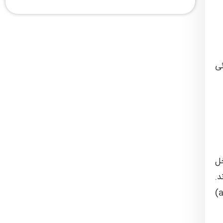
ئی
خل
د.
” (angular momentum)