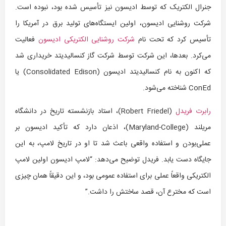
جنرال الکتریک که توسط ادیسون نیز تأسیس شده بود، نبوده است.
شرکت روشنایی ادیسون، اولین ایستگاه‌های تولید برق در آمریکا را
تأسیس کرد که تحت نام
شرکت روشنایی الکتریکی ادیسون
فعالیت
می‌کرد. بعدها، این شرکت توسط شرکت گاز کنسالیدیتد خریداری شد
که اکنون به نام کنسالیدیتد ادیسون (Consolidated Edison) یا
ConEd شناخته می‌شود.
رابرت فریدل
(Robert Friedel)، استاد بازنشسته تاریخ در دانشگاه
مریلند (Maryland-College)، اذعان دارد که تأکید ادیسون بر
عملی‌بودن و استفاده واقعی باعث شد تا او در تاریخ لامپ، به این
جایگاه دست یابد. فریدل توضیح می‌دهد: “لامپ ادیسون اولین لامپ
الکتریکی واقعاً عملی برای استفاده عمومی بود، و این دقیقاً همان چیزی
است که مخترع آن، قصد ساختش را داشت.”