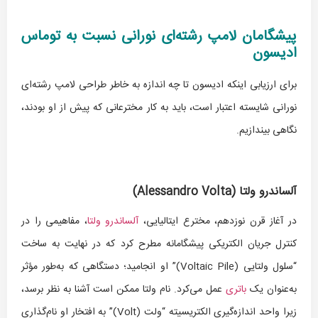
پیشگامان لامپ رشته‌ای نورانی نسبت به توماس
ادیسون
برای ارزیابی اینکه ادیسون تا چه اندازه به خاطر طراحی لامپ رشته‌ای
نورانی شایسته اعتبار است، باید به کار مخترعانی که پیش از او بودند،
نگاهی بیندازیم.
آلساندرو ولتا (
Alessandro Volta
)
در آغاز قرن نوزدهم، مخترع ایتالیایی،
آلساندرو ولتا
، مفاهیمی را در
کنترل جریان الکتریکی پیشگامانه مطرح کرد که در نهایت به ساخت
“سلول ولتایی (Voltaic Pile)” او انجامید؛ دستگاهی که به‌طور مؤثر
به‌عنوان یک
باتری
عمل می‌کرد. نام ولتا ممکن است آشنا به نظر برسد،
زیرا واحد اندازه‌گیری الکتریسیته “ولت (Volt)” به افتخار او نام‌گذاری