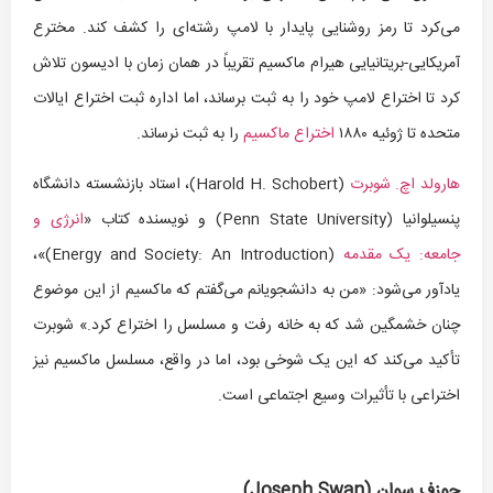
می‌کرد تا رمز روشنایی پایدار با لامپ رشته‌ای را کشف کند. مخترع
آمریکایی-بریتانیایی هیرام ماکسیم تقریباً در همان زمان با ادیسون تلاش
کرد تا اختراع لامپ خود را به ثبت برساند، اما اداره ثبت اختراع ایالات
متحده تا ژوئیه ۱۸۸۰
اختراع ماکسیم
را به ثبت نرساند.
هارولد اچ. شوبرت
(Harold H. Schobert)، استاد بازنشسته دانشگاه
پنسیلوانیا (Penn State University) و نویسنده کتاب «
انرژی و
جامعه: یک مقدمه
(Energy and Society: An Introduction)»،
یادآور می‌شود: «من به دانشجویانم می‌گفتم که ماکسیم از این موضوع
چنان خشمگین شد که به خانه رفت و مسلسل را اختراع کرد.» شوبرت
تأکید می‌کند که این یک شوخی بود، اما در واقع، مسلسل ماکسیم نیز
اختراعی با تأثیرات وسیع اجتماعی است.
جوزف سوان (
Joseph Swan
)