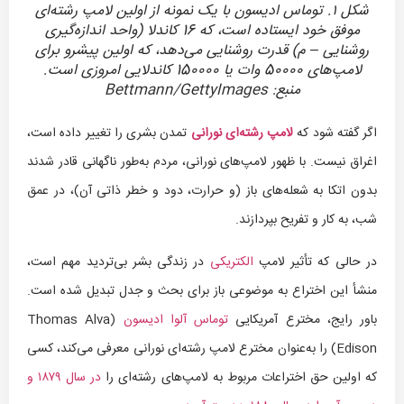
شکل ۱. توماس ادیسون با یک نمونه از اولین لامپ رشته‌ای
موفق خود ایستاده است، که 16 کاندلا (واحد اندازه‌گیری
روشنایی – م) قدرت روشنایی می‌دهد، که اولین پیشرو برای
لامپ‌های 50000 وات یا 150000 کاندلایی امروزی است.
منبع:‌ Bettmann/GettyImages
اگر گفته شود که
لامپ رشته‌ای نورانی
تمدن بشری را تغییر داده است،
اغراق نیست. با ظهور لامپ‌های نورانی، مردم به‌طور ناگهانی قادر شدند
بدون اتکا به شعله‌های باز (و حرارت، دود و خطر ذاتی آن)، در عمق
شب، به کار و تفریح بپردازند.
در حالی که تأثیر لامپ
الکتریکی
در زندگی بشر بی‌تردید مهم است،
منشأ این اختراع به موضوعی باز برای بحث و جدل تبدیل شده است.
باور رایج، مخترع آمریکایی
توماس آلوا ادیسون
(Thomas Alva
Edison) را به‌عنوان مخترع لامپ رشته‌ای نورانی معرفی می‌کند، کسی
که اولین حق اختراعات مربوط به لامپ‌های رشته‌ای را
در سال ۱۸۷۹ و