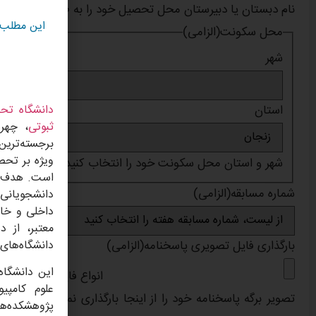
نام دبستان یا دبیرستان محل تحصیل خود را به طور کامل و دقی
این مطلب
محل سکونت
(الزامی)
شهر
استان
دانشگاه تحص
ثبوتی
، چهره
برجسته‌ترین
ویژه بر تحص
شهر و استان محل سکونت خود را انتخاب کنید
شماره مسابقه
(الزامی)
دانشجویانی 
داخلی و خار
معتبر، از د
دانشگاه‌های 
بارگذاری فایل تصویری پاسخنامه
(الزامی)
این دانشگاه
انواع فایل های مجاز : jpg, gif, png, pdf, حداکثر اندازه فایل: 10 B
علوم کامپی
پژوهشکده‌ها