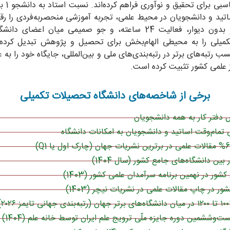
 دهید.
اتید و دانشجویان در محیط علمی، تجربه آموزشی منحصربه‌فردی را رق
فضای باز و بدون دیوار، فعالیت 24 ساعته، و جو صمیمی میان اعضای 
انواع فایل های مجاز : mp3, mp4, aac, wav, aiff, flac, wma, m4a, ح
میلی را به محیطی الهام‌بخش برای تحصیل و پژوهش تبدیل کرده
سب رتبه‌های برتر در رتبه‌بندی‌های ملی و بین‌المللی، جایگاه خود را به ع
ز علمی کشور تثبیت کرده است.
فایل صوتی 1-2 دقیقه‌ای توضیحات خود درباره پاسخ به این سوال را از اینجا بارگذاری نمایید. دقت 
های فشرده‌ساز، حجم تصویر را کاهش دهید.
برخی از شاخصه‌های دانشگاه تحصیلات تکمیلی
دفتر کار به همه دانشجویان
تمام‌وقت اساتید و دانشجویان به امکانات دانشگاه
کشور در نهمین برنامه سرآمدان علمی کشور (1403)
ست‌وششمین دوره جایزه ملّی ترویج علم ایران توسط خانه علم (1404)