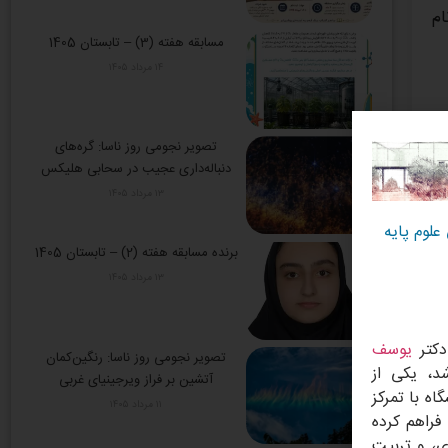
ام
مسابقه هفته (3) – تابستان 1405
۱۴ مرداد ۱۴۰۵
(T
تصویر نجومی روز ناسا: گره‌های
دنباله‌داری عجیب در سحابی هلیکس
۱۳ مرداد ۱۴۰۵
ه
لوم پایه
جود یک
برنده مسابقه هفته (2) – تابستان 1405
۱۳ مرداد ۱۴۰۵
ین
یوسف
تصویر نجومی روز ناسا: رنگین‌کمان
شد، یکی از
آتشین بر فراز ویرجینیای غربی
ه با تمرکز
۱۱ مرداد ۱۴۰۵
فراهم کرده
بردی، و تربیت