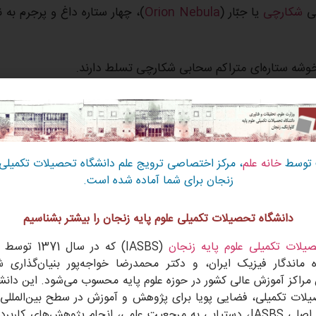
بی
شکارچی
یا جبّار (
Orion Nebula
)، چهار ستاره داغ و پرجرم به ن
 عمدتاً از درخشان‌ترین ستاره آن یعنی
تتا شکارچی سی
heta-1
ی جوان‌تر حتی متراکم‌تر بوده است و
یک مطالعه
نشان می‌دهد ک
 توسط
خانه علم
، مرکز اختصاصی ترویج علم دانشگاه تحصیلات تکمیلی ع
برخوردهای ستاره‌های فراری در سنین جوانی‌اش، احتمالاً سیاهچاله‌ای با جرم بیش از 100 برابر خورشید را تشکیل داده باشد. و
زنجان برای شما آماده شده است.
تارگان ذوزنقه
را توضیح دهد.
دانشگاه تحصیلات تکمیلی علوم پایه زنجان را بیشتر بشناسیم
ن سیاهچاله را به یکی از نزدیک‌ترین سیاهچاله‌های شناخته شده به سیاره زم
یلات تکمیلی علوم پایه زنجان
(IASBS) که در سال 1371 توسط دکتر
 ماندگار فیزیک ایران، و دکتر محمدرضا خواجه‌پور بنیان‌گذاری 
 مراکز آموزش عالی کشور در حوزه علوم پایه محسوب می‌شود. این دانشگا
یلات تکمیلی، فضایی پویا برای پژوهش و آموزش در سطح بین‌المللی 
است. هدف اصلی IASBS، دستیابی به مرجعیت علمی، انجام پژوهش‌های کار