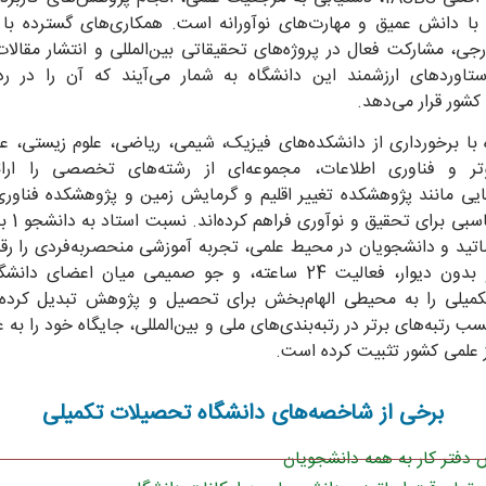
rapezium: At the Heart of Orion
با دانش عمیق و مهارت‌های نوآورانه است. همکاری‌های گسترده با 
جی، مشارکت فعال در پروژه‌های تحقیقاتی بین‌المللی و انتشار مقالا
024 January 5
ستاوردهای ارزشمند این دانشگاه به شمار می‌آیند که آن را در ر
کشور قرار می‌دهد.
mage Credit & Copyright: Fred Zimmer, Telescope Live
 با برخورداری از دانشکده‌های فیزیک، شیمی، ریاضی، علوم زیستی، عل
وتر و فناوری اطلاعات، مجموعه‌ای از رشته‌های تخصصی را ارائ
یی مانند پژوهشکده تغییر اقلیم و گرمایش زمین و پژوهشکده فناوری
اتید و دانشجویان در محیط علمی، تجربه آموزشی منحصربه‌فردی را رق
فضای باز و بدون دیوار، فعالیت 24 ساعته، و جو صمیمی میان اعضای 
به اشتراک بگذارید
میلی را به محیطی الهام‌بخش برای تحصیل و پژوهش تبدیل کرده
سب رتبه‌های برتر در رتبه‌بندی‌های ملی و بین‌المللی، جایگاه خود را به ع
ز علمی کشور تثبیت کرده است.
برخی از شاخصه‌های دانشگاه تحصیلات تکمیلی
دفتر کار به همه دانشجویان