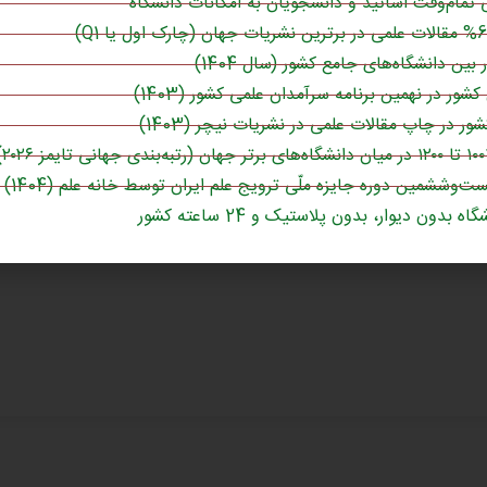
تمام‌وقت اساتید و دانشجویان به امکانات دانشگاه
وارد شدن
کشور در نهمین برنامه سرآمدان علمی کشور (1403)
ست‌وششمین دوره جایزه ملّی ترویج علم ایران توسط خانه علم (1404)
اه بدون دیوار، بدون پلاستیک و 24 ساعته کشور