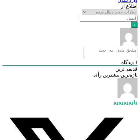
د شدن
ع از
گاه
ی‌ترین
‌ترین
بیشترین رأی
وووووو