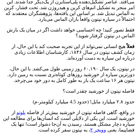
فتد. عناصر تشکیل‌دهنده پلی‌استایرن از یک‌دیگر جدا شدند. این
منجر به تشکیل اتم‌های کربن و هیدروژن شد. تحت فشار، کربن
لماس تبدیل شد. بر اساس این یافته‌ها، پژوهشگران معتقدند که
الاً در سیاره نپتون واقعاً باران الماس می‌بارد.
تصور کنید! چه احساسی خواهد داشت اگر در میان یک بارش
س در نپتون گرفتار شوید؟
هیچ انسانی نمی‌تواند از این تجربه صحبت کند با این حال، از
زمان کشف نپتون در سال ۱۸۴۶، کارشناسان اطلاعات زیادی
ره این سیاره به دست آورده‌اند.
در نپتون، یک سال ۶۰,۱۹۰ روز زمینی طول می‌کشد. با این حال،
رین سیاره از خورشید روزهای کوتاه‌تری نسبت به زمین دارد.
 به طور کامل به دور خود می‌چرخد.
ه نپتون از خورشید چقدر است؟
یلیارد کیلومتر-م)
اقع، گاهی فاصله نپتون از خورشید بیش‌تر از فاصله
پلوتو
از
ید است. این یکی از دلایلی است که انسان‌ها برای مطالعه این
ه دچار مشکل هستند. رسیدن به آن‌جا دشوار است! تنها یک
یما، یعنی
وویجر ۲
، به نپتون سفر کرده است.