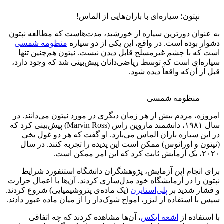
نپتون؛ سیاره‌ای با باران‌هایی از الماس!
نوان دورترین سیاره از خورشید، مدت‌هاست که مطالعه نپتون
ر بوده است. در واقع، این یکی از دو سیاره
منظومه شمسی
که با چشم غیرمسلح قابل دیدن نیست. نپتون هم‌چنین تنها
ه‌ای است که توسط ریاضی‌دانان پیش‌بینی شد که وجود دارد،
از آن‌که واقعاً دیده شود.
منظومه شمسی
زه، مردم بیش از هر زمان دیگری در مورد نپتون می‌دانند. در
سال ۱۹۸۱، دانشمند ماروین راس (Marvin Ross) پیش‌بینی کرد که
ین سیاره باران الماس می‌بارد. او گفت که هر دو غول یخی
ون و اورانوس) ممکن است این پدیده را تجربه کنند. در سال
ن امر ممکن است.
 انجام این آزمایش، پژوهشگران دانشگاه استنفورد شرایط
ن را در آزمایشگاه خود مدل‌سازی کردند. آن‌ها با اعمال حرارت
ار شدید بر
پلی‌استایرن
(یک ماده‌ی پتروشیمیایی) شروع کردند.
با استفاده از لیزر، امواج شوک‌دار را از میان ماده عبور دادند.
ستفاده از
اشعه ایکس
، آن‌ها مشاهده کردند که چه اتفاقی