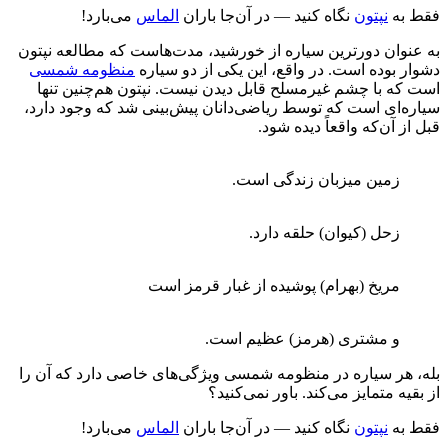
 به
نپتون
نگاه کنید — در آن‌جا باران
الماس
می‌بارد!
نوان دورترین سیاره از خورشید، مدت‌هاست که مطالعه نپتون
ر بوده است. در واقع، این یکی از دو سیاره
منظومه شمسی
که با چشم غیرمسلح قابل دیدن نیست. نپتون هم‌چنین تنها
ه‌ای است که توسط ریاضی‌دانان پیش‌بینی شد که وجود دارد،
از آن‌که واقعاً دیده شود.
زمین میزبان زندگی است.
زحل (کیوان) حلقه دارد.
مریخ (بهرام) پوشیده از غبار قرمز است
و مشتری (هرمز) عظیم است.
 هر سیاره در منظومه شمسی ویژگی‌های خاصی دارد که آن را
قیه متمایز می‌کند. باور نمی‌کنید؟
 به
نپتون
نگاه کنید — در آن‌جا باران
الماس
می‌بارد!