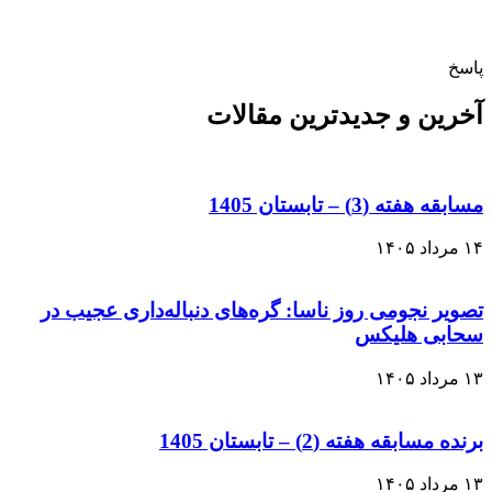
خ
ین و جدیدترین مقالات
هفته (3) – تابستان 1405
یر نجومی روز ناسا: گره‌های دنباله‌داری عجیب در
بی هلیکس
مسابقه هفته (2) – تابستان 1405