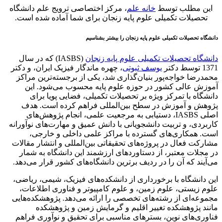
ن مطلب توسط
خانه علم
، مرکز اختصاصی ترویج علم دانشگاه
حصیلات تکمیلی علوم پایه زنجان برای شما آماده شده است.
اه تحصیلات تکمیلی علوم پایه زنجان را بیشتر بشناسیم
گاه تحصیلات تکمیلی علوم پایه زنجان
(IASBS) که در سال
کتر
یوسف ثبوتی
، چهره ماندگار فیزیک ایران، و دکتر
رضا خواجه‌پور بنیان‌گذاری شد، یکی از برجسته‌ترین مراکز
ش عالی کشور در حوزه علوم پایه محسوب می‌شود. این
گاه با تمرکز ویژه بر تحصیلات تکمیلی، فضایی پویا برای
ش و آموزش در سطح بین‌المللی فراهم کرده است. هدف
اصلی IASBS، دستیابی به مرجعیت علمی، انجام پژوهش‌های
ردی، و تربیت دانشجویانی با دانش عمیق و مهارت‌های نوآورانه
 همکاری‌های گسترده با مراکز علمی داخلی و خارجی،
کت فعال در پروژه‌های تحقیقاتی بین‌المللی و انتشار مقالات
جلات معتبر، از دستاوردهای ارزشمند این دانشگاه به شمار
یند که آن را در ردیف برترین دانشگاه‌های کشور قرار می‌دهد.
دانشگاه با برخورداری از دانشکده‌های فیزیک، شیمی، ریاضی،
 زیستی، علوم زمین، و علوم کامپیوتر و فناوری اطلاعات،
عه‌ای از رشته‌های تخصصی را ارائه می‌دهد. پژوهشکده‌هایی
د پژوهشکده تغییر اقلیم و گرمایش زمین و پژوهشکده
ری‌های نوین، بسترهای مناسبی برای تحقیق و نوآوری فراهم