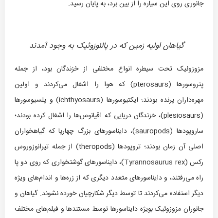
جانوری روی این سیاره را از بین برد، به پایان رسید.
گیاهان اولیه زمین که در پالئوزوئیک به وجود آمدند
مزوزوئیک تحت سیطره انواع مختلفی از خزندگان بود، از جمله
پتروسورها (pterosaurs) که هوا را اشغال می‌کردند و اولین
مهره‌داران پرنده بودند؛ ایکتیوسورها (ichthyosaurs) و پلسیوسورها
(plesiosaurs)، خزندگان دریایی که اقیانوس‌ها را اشغال کرده‌ بودند؛
ساروپودها (sauropods)، دایناسورهای بزرگ چهارپا که گیاهخواران
اصلی آن زمان بودند؛ تروپودها (theropods) از جمله تیرانوزوروس
رکس (Tyrannosaurus rex)، دایناسورهای گوشتخواری که روی دو پا
راه می‌رفتند، و دایناسورهای متعدد دیگری که از زره‌ها و اندام‌های ویژه
دیگر استفاده می‌کردند تا توسط دیگر شکارچیان خورده نشوند. گیاهان و
جانوران مزوزوئیک بویژه دایناسورها توسط مستندها و فیلم‌های مختلف