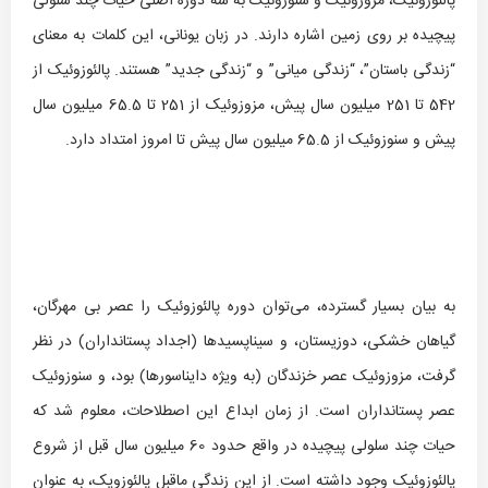
پالئوزوئیک، مزوزوئیک و سنوزوئیک به سه دوره اصلی حیات چند سلولی
پیچیده بر روی زمین اشاره دارند. در زبان یونانی، این کلمات به معنای
“زندگی باستان”، “زندگی میانی” و “زندگی جدید” هستند. پالئوزوئیک از
542 تا 251 میلیون سال پیش، مزوزوئیک از 251 تا 65.5 میلیون سال
پیش و سنوزوئیک از 65.5 میلیون سال پیش تا امروز امتداد دارد.
به بیان بسیار گسترده، می‌توان دوره پالئوزوئیک را عصر بی مهرگان،
گیاهان خشکی، دوزیستان، و سیناپسیدها (اجداد پستانداران) در نظر
گرفت، مزوزوئیک عصر خزندگان (به ویژه دایناسورها) بود، و سنوزوئیک
عصر پستانداران است. از زمان ابداع این اصطلاحات، معلوم شد که
حیات چند سلولی پیچیده در واقع حدود 60 میلیون سال قبل از شروع
پالئوزوئیک وجود داشته است. از این زندگی ماقبل پالئوزویک، به عنوان