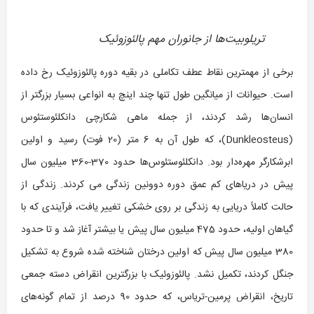
تریلوبیت‌ها از جانوران مهم پالئوزوئیک
برخی از مهمترین نقاط عطف تکاملی در بقیه دوره پالئوزوئیک رخ داده
است. حیوانات از میانگین طول تنها چند اینچ به انواعی بسیار بزرگتر از
انسان‌ها رشد کردند، از جمله ماهی شکارچی دانکلئوستئوس
(Dunkleosteus)، که طول آن به 6 متر (20 فوت) رسید و اولین
ابرشکارگر مهره‌دار بود. دانکلئوستئوس‌ها حدود 370-360 میلیون سال
پیش در دریاهای کم عمق دوره دوونین زندگی می کردند. زندگی از
حالت کاملاً دریایی به زندگی بر روی خشکی تغییر یافت، فرآیندی که با
گیاهان اولیه، حدود 475 میلیون سال پیش یا بیشتر آغاز شد و تا حدود
380 میلیون سال پیش که اولین درختان شناخته شده شروع به تشکیل
جنگل کردند، تکمیل نشد. پالئوزوئیک با بزرگترین انقراض دسته جمعی
تاریخ، انقراض پرمین-تریاس، که حدود 90 درصد از تمام گونه‌های