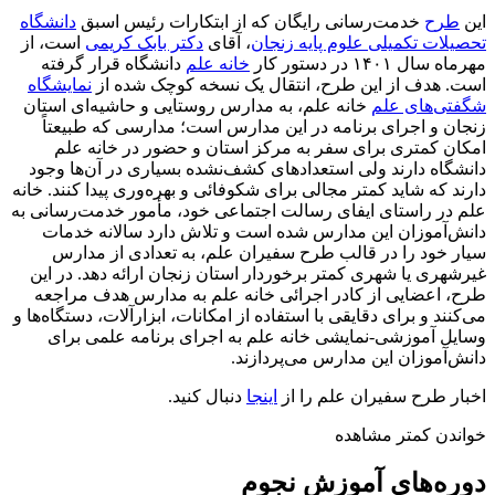
این
طرح
خدمت‌رسانی رایگان که از ابتکارات رئیس اسبق
دانشگاه
تحصیلات تکمیلی علوم پایه زنجان
، آقای
دکتر بابک کریمی
است، از
مهرماه سال ۱۴۰۱ در دستور کار
خانه علم
دانشگاه قرار گرفته
است. هدف از این طرح، انتقال یک نسخه کوچک شده از
نمایشگاه
شگفتی‌های علم
خانه علم، به مدارس روستایی و حاشیه‌ای استان
زنجان و اجرای برنامه در این مدارس است؛ مدارسی که طبیعتاً
امکان کمتری برای سفر به مرکز استان و حضور در خانه علم
دانشگاه دارند ولی استعدادهای کشف‌نشده بسیاری در آن‌ها وجود
دارند که شاید کمتر مجالی برای شکوفائی و بهره‌وری پیدا کنند. خانه
علم در راستای ایفای رسالت اجتماعی خود، مأمور خدمت‌رسانی به
دانش‌آموزان این مدارس شده است و تلاش دارد سالانه خدمات
سیار خود را در قالب طرح سفیران علم، به تعدادی از مدارس
غیرشهری یا شهری کمتر برخوردار استان زنجان ارائه دهد. در این
طرح، اعضایی از کادر اجرائی خانه علم به مدارس هدف مراجعه
می‌کنند و برای دقایقی با استفاده از امکانات، ابزارآلات، دستگاه‌ها و
وسایل آموزشی-نمایشی خانه علم به اجرای برنامه علمی برای
دانش‌آموزان این مدارس می‌پردازند.
اخبار طرح سفیران علم را از
اینجا
دنبال کنید.
خواندن کمتر
مشاهده
دوره‌های آموزش نجوم