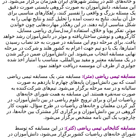
و خانه‌های علم در بیشتر شهرهای ایران هم‌زمان برگزار می‌شود. در
این مسابقه، دانش‌آموزان به صورت گروهی بایستی صورت دقیق
یک مسئله بزرگ و واقعی را تفسیر کنند، راهکارهای مناسبی برای
حل آن بیابند، نتایج به دست آمده را تحلیل کنند و نتایج نهایی را به
شکل مناسبی ارایه دهند. در این رهگذر مهارت‌هایی چون خواندن
موثر، تفکر پویا و خلاق، استفاده ازمدل‌سازی ریاضی مسایل،
کارگروهی و نوشتن ساختار‌یافته و موثر در دانش‌آموزان رشد خواهد
یافت. برای مرحله دوم این مسابقه در صورت به حد نصاب رسیدن
امتیازها، یک یا دو تیم جهت اعزام به کشور هلند و شرکت در مرحله
نهایی مسابقه انتخاب می‌شوند. این دانش‌آموزان ضمن درگیر شدن
در یک مسابقه معتبر و مفید بین‌المللی، متناسب با امتیاز اخذ شده
جوایزی از طرف آن موسسه دریافت خواهند نمود.
مسابقه تیمی ریاضی (متر):
مسابقه متر، یک مسابقه تیمی ریاضی
است که بین دانش‌آموزان پایه‌های چهارم تا یازدهم به صورت
سالیانه و در سه مرحله برگزار می‌شود. تیم‌های شرکت‌کننده به
صورت سه‌نفره هستند. این مسابقه به همت شورای خانه‌های
ریاضیات ایران و برای ترویج علوم ریاضی در بین دانش‌آموزان، در
گیر کردن معلمان و خانه‌های ریاضیات در طرح سؤال، تقویت کار
گروهی در بین دانش‌آموزان و برگزاری کار مشترک بین خانه‌ها، در
چارچوب یک آئین نامه مشخص برگزار می‌شود.
مسابقه کتابخانی تیمی ریاضی (کتر):
در این مسابقه که توسط
شورای خانه‌های ریاضیات کشور برگزار می‌شود، دانش‌آموزان در