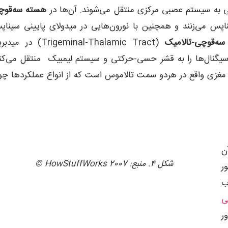
ی به سیستم عصبی مرکزی منتقل می‌شوند. آن‌ها در
هسته سه‌قوچ
 در میدولا سیناپس می‌زنند و همچنین با نورون‌هایی در میدولای پایینی سینا
سه‌قوچی-تالامیک
(Trigeminal-Thalamic Tract) در م
الاموس سیگنال‌ها را به قشر حسی-حرکتی و سیستم لیمبیک منتقل می‌کن
وعه‌ای از ساختارهای مغزی واقع در هردو سمت تالاموس است که از انواع عملکردها چ
ن
شکل ۴. منبع: 2007 HowStuffWorks ©
ر
اب
ی
ر