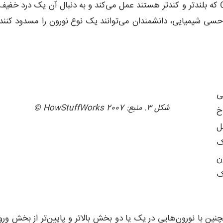
نوسیسپتورهای نوع δ منتقل می‌شود. این درد توسط فیبرهای C که بلندتر و کندتر هستند عمل می‌کند و به دنبال آن یک درد خف
‌حسی شیمیایی، دانشمندان می‌توانند یک نوع نورون را مسدود کنند
ی
شکل ۳. منبع: 2007 HowStuffWorks ©
خ
کل
پس (Synapse) یک
‌
ک
چنین با نورون‌هایی در یک یا دو بخش بالاتر و پایین‌تر از بخش ورو