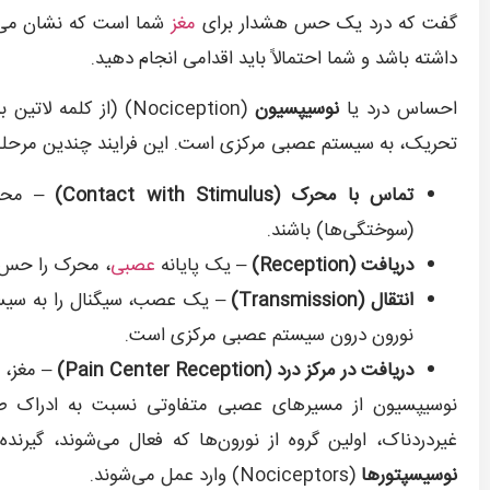
گفت که درد یک حس هشدار برای
مغز
شما است که نشان می‌د
داشته باشد و شما احتمالاً باید اقدامی انجام دهید.
احساس درد یا
نوسیپسیون
تحریک، به سیستم عصبی مرکزی است. این فرایند چندین مرحله 
تماس با محرک (
Contact with Stimulus
)
– محرک‌
(سوختگی‌ها) باشند.
دریافت (
Reception
)
– یک پایانه
عصبی
، محرک را حس 
انتقال (
Transmission
)
– یک عصب، سیگنال را به سیستم
نورون درون سیستم عصبی مرکزی است.
دریافت در مرکز درد (
Pain Center Reception
)
– مغز، ا
نوسیپسیون از مسیرهای عصبی متفاوتی نسبت به ادراک طبی
غیردردناک، اولین گروه از نورون‌ها که فعال می‌شوند، گیرن
نوسیسپتورها
(Nociceptors) وارد عمل می‌شوند.