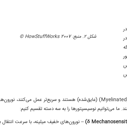
ر
شکل ۲. منبع: 2007 HowStuffWorks ©
ر
که
ر
س
س
با این حال، در حالی که نورون‌های حسی معمولی میلین‌شده (Myelinated) (عایق‌شده) هستند و سریع‌تر عمل می‌کنند، نورون
د. ما می‌توانیم نوسیسپتورها را به سه دسته تقسیم کنیم:
Mechanosensiti
δ
)
– نورون‌های خفیف میلینه، با سرعت انتقال با