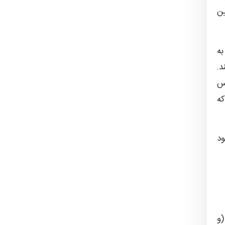
ین
Spinothala) به
د.
موس
که
د
(و