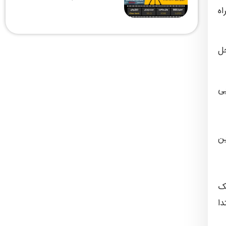
ه
 محل
ی
ین
ک
دا