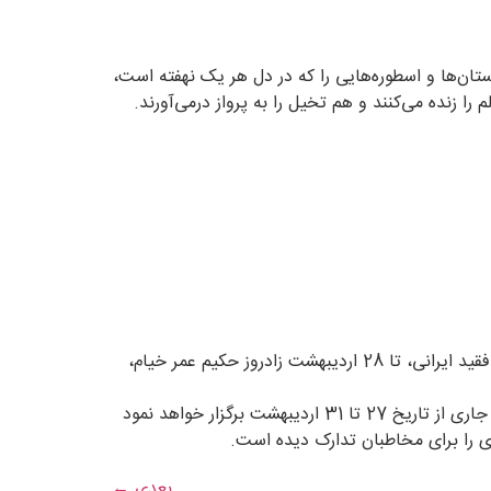
ان‌ها و اسطوره‌هایی را که در دل هر یک نهفته است،
ا زنده می‌کنند و هم تخیل را به پرواز درمی‌آورند.
درباره هفته بهار ریاضیات: به منظور ایجاد انگیزه و رغبت نسبت به ریاضیات، از 21 اردیبهشت زادروز مریم میرزاخانی، ریاضیدان فقید ایرانی، تا 28 اردیبهشت زادروز حکیم عمر خیام،
خانه علم دانشگاه تحصیلات تکمیلی به منظور خدمت‌رسانی بهتر، و استفاده بهینه از فرصت ابتدای هفته، این رویداد را در سال جاری از تاریخ 27 تا 31 اردیبهشت برگزار خواهد نمود
ری را برای مخاطبان تدارک دیده است.
بعدی
←