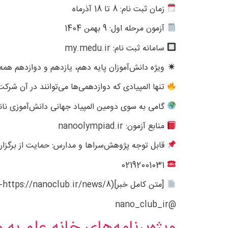
زمان ثبت نام: 8 تا 18 آذرماه
آزمون مرحله اول: 9 بهمن 1404
سامانه ثبت نام: my.medu.ir
ویژه دانش‌آموزان پایه دهم، یازدهم و دوازدهم همه 
تنها المپیادی که دوازدهمی‌ها می‌توانند در آن شرکت
گامی به سوی دومین المپیاد جهانی دانش‌آموزی نان
منابع آزمون: nanoolympiad.ir
قابل توجه پژوهش‌سراها و مدارس: حمایت از برگزاری 
02192001031
[متن کامل خبر](https://nanoclub.ir/news/8-آذر-ماه-آغاز-ثبت-نام-هفدهمین-المپیاد-دانش-آموزی-علوم-و-فناوری-نانو)
@nano_club_ir