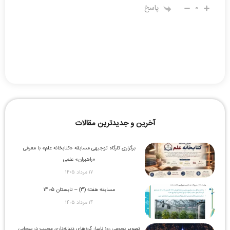
0
پاسخ
آخرین و جدیدترین مقالات
برگزاری کارگاه توجیهی مسابقه «کتابخانه علم» با معرفی
«راهبران» علمی
۱۷ مرداد ۱۴۰۵
مسابقه هفته (3) – تابستان 1405
۱۴ مرداد ۱۴۰۵
تصویر نجومی روز ناسا: گره‌های دنباله‌داری عجیب در سحابی