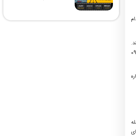
ام
د.
شماره 09133837173
ه
له
ای