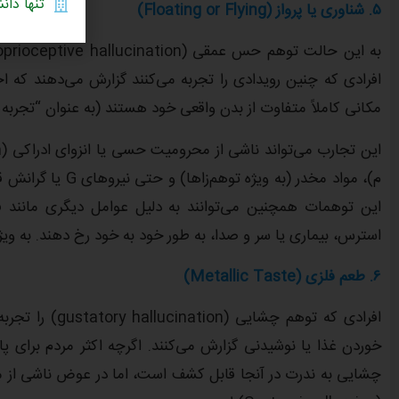
تنها دانشگ
۵
.
شناوری یا پرواز (
Floating or Flying
)
افرادی که چنین رویدادی را تجربه می‌کنند گزارش می‌دهند که اح
مکانی کاملاً متفاوت از بدن واقعی خود هستند (به عنوان “تجربه خروج از بدن (t-of-body experience
م)، مواد مخدر (به 
این توهمات همچنین می‌توانند به دلیل عوامل دیگری مانند 
استرس، بیماری یا سر و صدا، به طور خود به خود رخ دهند. به ویژه 
۶.
طعم فلزی (
Metallic Taste
)
افرادی که توهم
خوردن غذا یا نوشیدنی گزارش می‌کنند. اگرچه اکثر مردم برای پا
چشایی به ندرت در آنجا قابل کشف است، اما در عوض ناشی از م