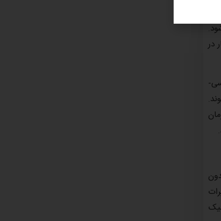
hallucination) گفته می‌شود.
 در
و احساسی-
شوند.
مان
 بدون
رات
میک