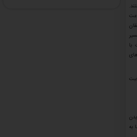
ند.
 سرعت
قان
سیر
 با
های
حبت
یدن
 به