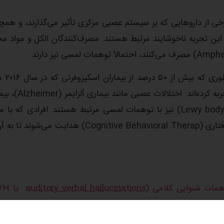
خی از دارو‌هایی که بر سیستم عصبی مرکزی تأثیر می‌گذارند، و همچ
با این تجربه ناخوشایند مرتبط هستند. مصرف‌کنندگان الکل و مواد مخ
بیماری‌های پزشکی نیز یک مقصر جدی در
. اختلالات عصبی مانند بیماری آلزایمر (Alzheimer)، بیماری
و زوال عقل جسم لووی (Lewy body dementia) نیز با توهمات لمسی مرتبط هستند. افرادی که با
شدید چنین توهم‌هایی سر و کار دارند، اغلب به درمان شناختی رفتاری (Cognitive Behavioral Therap) هدایت می‌ش
همات شنوایی کلامی (
auditory verbal hallucinations
یا AVH)
ت تا منفی و بین این دو را شامل شوند. گاهی اوقات، “صداها” دستور
را صادر می‌کنند، اما گاهی اوقات آن‌ها فقط یک گزارش ثابت هستند که اغلب به عنوان “ایستگاه را