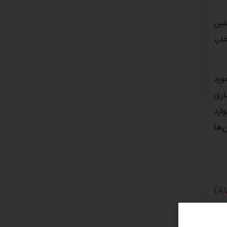
نین
در،
 این میان است، به طوری که بیش از ۵۰ درصد از بیماران اسکیزوفرنی که در سال ۲۰۱۶ مورد
 موارد
وند تا به آن‌ها
اتی
دیویی در ذهن من (radio station