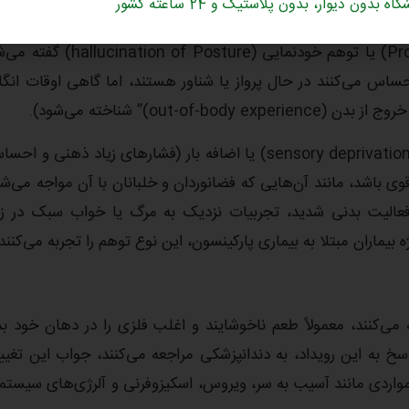
اه بدون دیوار، بدون پلاستیک و 24 ساعته کشور
به این حالت توهم حس عمقی (Proprioceptive hallucination) یا توهم خودنمایی ( of Posture
ساس می‌کنند در حال پرواز یا شناور هستند، اما گاهی اوقات انگار
ou)” شناخته می‌شود).
این تجارب می‌تواند ناشی از محرومیت حسی یا انزوای ادراکی (sensory deprivation) یا اضافه بار (فشارهای زیاد ذهنی 
ویژه توهم‌زاها) و حتی نیرو‌های G یا گرانش قوی باشد، مانند آن‌هایی که فضانوردان و خلبانان با آن مواجه می‌
فعالیت بدنی شدید، تجربیات نزدیک به مرگ یا خواب سبک در ز
بیماران مبتلا به بیماری پارکینسون، این نوع توهم را تجربه می‌کنند.
 چشایی (gustatory hallucination) را تجربه می‌کنند، معمولاً طعم ناخوشایند و اغلب فلزی را در دهان خود
سخ به این رویداد، به دندانپزشکی مراجعه می‌کنند، جواب این تغیی
واردی مانند آسیب به سر، ویروس، اسکیزوفرنی و آلرژی‌های سیست