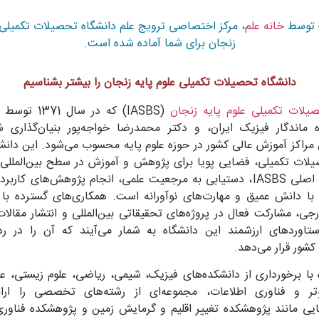
 توسط
خانه علم
، مرکز اختصاصی ترویج علم دانشگاه تحصیلات تکمیلی ع
زنجان برای شما آماده شده است.
۷۰ درصد از افراد مبتلا به اسکیزوفرنی، این بیماری را گزارش می‌دهند. اما AVH فقط این بیماران را تحت تأثیر قرار نمی‌دهد. افراد 
اختلال دوقطبی (Bipolar disorder)، برخی از انواع 
دانشگاه تحصیلات تکمیلی علوم پایه زنجان را بیشتر بشناسیم
traumatic stress disorder) و مصرف‌کنندگان مواد نیز در معرض خطر AVH هستند. در واقع شایع‌تر از آن چیزی است که ا
یلات تکمیلی علوم پایه زنجان
(IASBS) که در سال 1371 توسط دکتر
رتبط نیست. راستش را بخواهید، شنیدن صدای عزیزانی که اخیراً از د
 ماندگار فیزیک ایران، و دکتر محمدرضا خواجه‌پور بنیان‌گذاری 
رای افراد غمگین، غیرمعمول نیست. دلایل AVH نامشخص است، اما دانشمندان فکر می‌کنند که این امر به اختلال در 
 مراکز آموزش عالی کشور در حوزه علوم پایه محسوب می‌شود. این دانشگا
یلات تکمیلی، فضایی پویا برای پژوهش و آموزش در سطح بین‌المللی 
Fro) مغز مربوط می‌شود. این‌ها مناطقی از مغز هستند که با زبان، حافظه و پاسخ‌های عاطفی د
است. هدف اصلی IASBS، دستیابی به مرجعیت علمی، انجام پژوهش‌های کار
با دانش عمیق و مهارت‌های نوآورانه است. همکاری‌های گسترده با 
جی، مشارکت فعال در پروژه‌های تحقیقاتی بین‌المللی و انتشار مقالا
ستاوردهای ارزشمند این دانشگاه به شمار می‌آیند که آن را در ر
کشور قرار می‌دهد.
توهمات بویایی (olfactory hallucinations) (همچنین “فانتوسمی (Phantosmia)” نامیده می‌شود) زمانی رخ می‌دهد که 
 با برخورداری از دانشکده‌های فیزیک، شیمی، ریاضی، علوم زیستی، عل
انند بوی دود، استفراغ، ادرار، مدفوع و … هستند. متأسفانه، این ح
وتر و فناوری اطلاعات، مجموعه‌ای از رشته‌های تخصصی را ارائ
عصبی شده باشد، چه در اثر ضربه، ویروس، قرار گرفتن در معرض دارو
یی مانند پژوهشکده تغییر اقلیم و گرمایش زمین و پژوهشکده فناوری