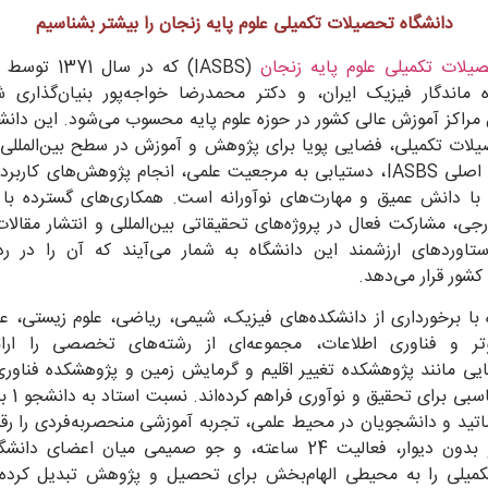
سی پایتون – ویژه دانش‌آموزان ابتد
دانشگاه تحصیلات تکمیلی علوم پایه زنجان را بیشتر بشناسیم
یلات تکمیلی علوم پایه زنجان
(IASBS) که در سال 1371 توسط دکتر
 ماندگار فیزیک ایران، و دکتر محمدرضا خواجه‌پور بنیان‌گذاری 
 به فراگیری علوم روز و کاربردی دنیا، بویژه علوم کامپیوتر، قصد برگزا
 مراکز آموزش عالی کشور در حوزه علوم پایه محسوب می‌شود. این دانشگا
یلات تکمیلی، فضایی پویا برای پژوهش و آموزش در سطح بین‌المللی 
ه به جرئت می‌توان گفت پرطرفدارترین زبان برنامه‌نویسی امروز دنیا و نی
است. هدف اصلی IASBS، دستیابی به مرجعیت علمی، انجام پژوهش‌های کار
با دانش عمیق و مهارت‌های نوآورانه است. همکاری‌های گسترده با 
سی پایتون – ویژه دانش‌آموزان ابتد
جی، مشارکت فعال در پروژه‌های تحقیقاتی بین‌المللی و انتشار مقالا
ستاوردهای ارزشمند این دانشگاه به شمار می‌آیند که آن را در ر
کشور قرار می‌دهد.
 به فراگیری علوم روز و کاربردی دنیا، بویژه علوم کامپیوتر، قصد برگزا
 با برخورداری از دانشکده‌های فیزیک، شیمی، ریاضی، علوم زیستی، عل
وتر و فناوری اطلاعات، مجموعه‌ای از رشته‌های تخصصی را ارائ
ن گفت پرطرفدارترین زبان برنامه‌نویسی امروز دنیا و نیز یکی از ساده‌ت
یی مانند پژوهشکده تغییر اقلیم و گرمایش زمین و پژوهشکده فناوری
اتید و دانشجویان در محیط علمی، تجربه آموزشی منحصربه‌فردی را رق
سی پایتون – ویژه دانش‌آموزان متو
فضای باز و بدون دیوار، فعالیت 24 ساعته، و جو صمیمی میان اعضای 
میلی را به محیطی الهام‌بخش برای تحصیل و پژوهش تبدیل کرده