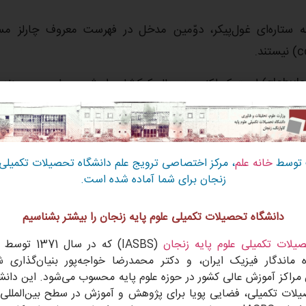
 ستاره‌ای غول‌پیکر، دوّمین مدخل در فهرست معروف چارلز مس
صیف کرد، این
تصویر خیره‌کننده هابل
ستارگان را در امتداد 
 توسط
خانه علم
، مرکز اختصاصی ترویج علم دانشگاه تحصیلات تکمیلی ع
نیز شناخته می‌شود، در فاصله حدود 55000 سال نوری به 
زنجان برای شما آماده شده است.
دانشگاه تحصیلات تکمیلی علوم پایه زنجان را بیشتر بشناسیم
وسیع، که نشانه‌ای از اختلالات جز
یلات تکمیلی علوم پایه زنجان
(IASBS) که در سال 1371 توسط دکتر
 ماندگار فیزیک ایران، و دکتر محمدرضا خواجه‌پور بنیان‌گذاری 
 مراکز آموزش عالی کشور در حوزه علوم پایه محسوب می‌شود. این دانشگا
یلات تکمیلی، فضایی پویا برای پژوهش و آموزش در سطح بین‌المللی 