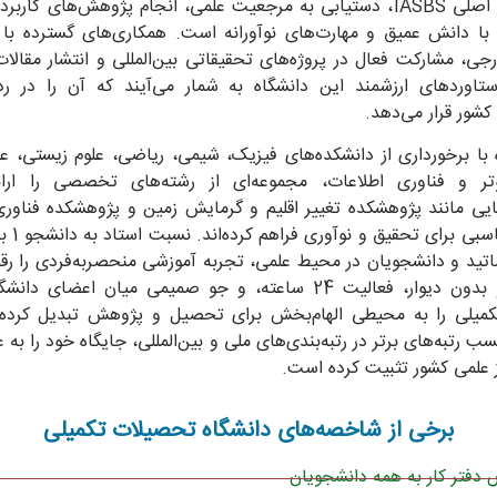
ssier 2
است. هدف اصلی IASBS، دستیابی به مرجعیت علمی، انجام پژوهش‌های کار
با دانش عمیق و مهارت‌های نوآورانه است. همکاری‌های گسترده با 
24 December 19
جی، مشارکت فعال در پروژه‌های تحقیقاتی بین‌المللی و انتشار مقالا
ستاوردهای ارزشمند این دانشگاه به شمار می‌آیند که آن را در ر
ge Credit: ESA/Hubble & NASA, G. Piotto et al.
کشور قرار می‌دهد.
 با برخورداری از دانشکده‌های فیزیک، شیمی، ریاضی، علوم زیستی، عل
وتر و فناوری اطلاعات، مجموعه‌ای از رشته‌های تخصصی را ارائ
یی مانند پژوهشکده تغییر اقلیم و گرمایش زمین و پژوهشکده فناوری
اتید و دانشجویان در محیط علمی، تجربه آموزشی منحصربه‌فردی را رق
به اشتراک بگذارید
فضای باز و بدون دیوار، فعالیت 24 ساعته، و جو صمیمی میان اعضای 
میلی را به محیطی الهام‌بخش برای تحصیل و پژوهش تبدیل کرده
سب رتبه‌های برتر در رتبه‌بندی‌های ملی و بین‌المللی، جایگاه خود را به ع
ز علمی کشور تثبیت کرده است.
برخی از شاخصه‌های دانشگاه تحصیلات تکمیلی
دفتر کار به همه دانشجویان