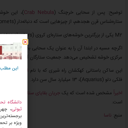
توضیح: پس از سحابی خرچنگ (
Crab Nebula
)، این خوشه
ستاره‌شناس قرن هجدهم، از چیزهایی است که دنباله‌دار (comets) نیستند.
M2 یکی از بزرگترین خوشه‌های ستاره‌ای کروی (globular star clusters) است که اکنون در هاله کهکشان راه شیری ما پرسه می‌زند.
اگرچه مسیه در ابتدا آن را به عنوان یک سحابی بدون ستاره تو
مرکزی خوشه تشخیص می‌دهد. جمعیت ستارگان آن نزدیک به 150000 عدد است که در قطر کلی حدود 175 سال نوری متمرکز شده‌اند.
این مطلب
این ساکن باستانی کهکشان راه شیری که با نام
NGC 7089
فلکی دلو (Aquarius)، 13 میلیارد سال سن دارد.
اخیراً
مشخص شده است که یک
جریان بقایای ستاره‌ای
است.
دانشگاه تحص
ثبوتی
، چهره
منبع:
ناسا
برجسته‌ترین
ویژه بر تحص